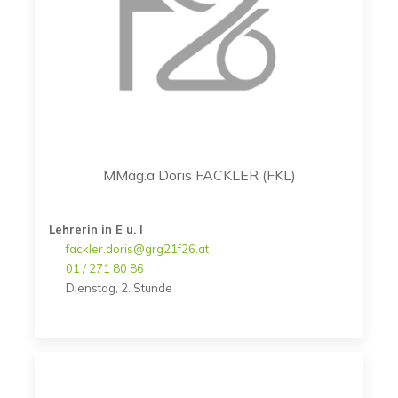
MMag.a Doris FACKLER (FKL)
Lehrerin in E u. I
fackler.doris@grg21f26.at
01 / 271 80 86
Dienstag, 2. Stunde