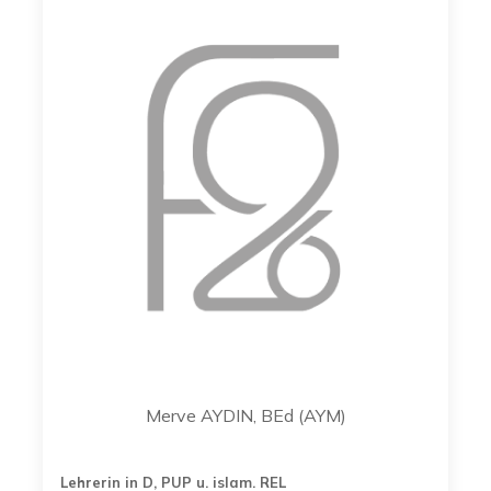
Merve AYDIN, BEd (AYM)
Lehrerin in D, PUP u. islam. REL