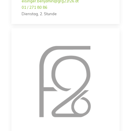
eisinger.benjamin@grg21f26.at
01 / 271 80 86
Dienstag, 2. Stunde